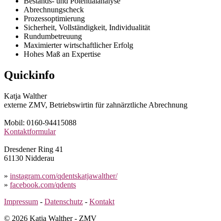
Bestands- und Potentialanalyse
Abrechnungscheck
Prozessoptimierung
Sicherheit, Vollständigkeit, Individualität
Rundumbetreuung
Maximierter wirtschaftlicher Erfolg
Hohes Maß an Expertise
Beitrag-
Quickinfo
Navigation
Katja Walther
externe ZMV, Betriebswirtin für zahnärztliche Abrechnung
Mobil: 0160-94415088
Kontaktformular
Dresdener Ring 41
61130 Nidderau
»
instagram.com/qdentskatjawalther/
»
facebook.com/qdents
Impressum
-
Datenschutz
-
Kontakt
©
2026 Katja Walther - ZMV