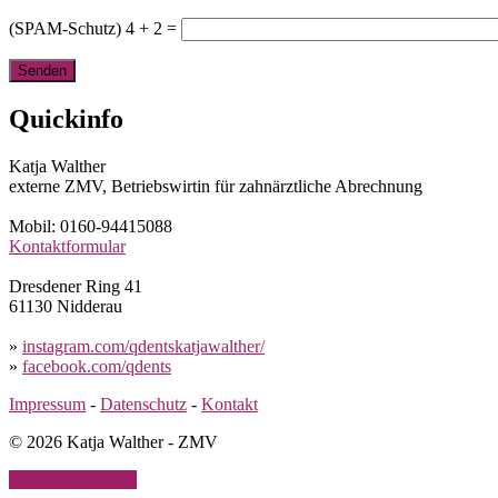
(SPAM-Schutz) 4 + 2 =
Beitrag-
Quickinfo
Navigation
Katja Walther
externe ZMV, Betriebswirtin für zahnärztliche Abrechnung
Mobil: 0160-94415088
Kontaktformular
Dresdener Ring 41
61130 Nidderau
»
instagram.com/qdentskatjawalther/
»
facebook.com/qdents
Impressum
-
Datenschutz
-
Kontakt
©
2026 Katja Walther - ZMV
Zurück nach oben